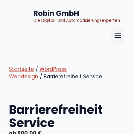
Zum
Inhalt
Robin GmbH
springen
Die Digital- und Automatisierungsexperten
Me
Startseite
/
WordPress
Webdesign
/ Barrierefreiheit Service
Barrierefreiheit
Service
600,00
€